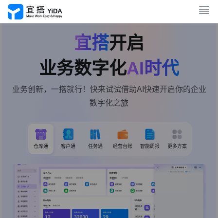
宜搭
开启
业务数字化
AI时代
业务创新，一搭就行！快来试试借助AI快速开启你的企业
数字化之旅
仓库通
客户通
任务通
经营台账
智能周报
更多方案