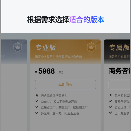
所有版本都包含以下功能
根据需求选择
适合的版本
专业版
专属版
使用
满足中大型组织低代码搭建复杂应用
满足组织专属定
5988
商务咨
¥
/年起
立即购买
包含免费版所有能力
包含专业版
OpenAPI和页面数据源开放
高复杂逻辑
连接器工厂、数据工厂、酷应用工厂
省心运维、
多应用（含三方）间互连互通
上下游互联