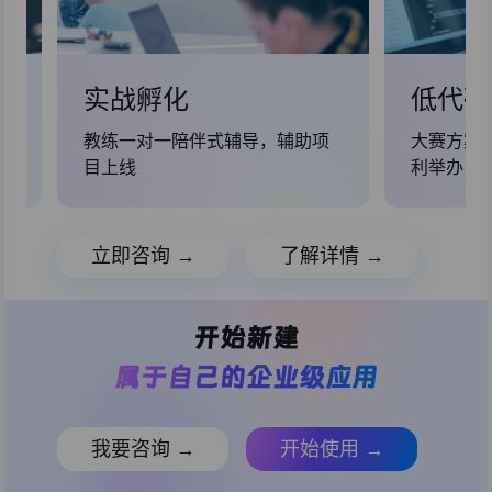
实战孵化
低代码
师
教练一对一陪伴式辅导，辅助项
大赛方案
目上线
利举办
立即咨询 →
了解详情 →
开始新建
属于自己的企业级应用
我要咨询 →
开始使用 →