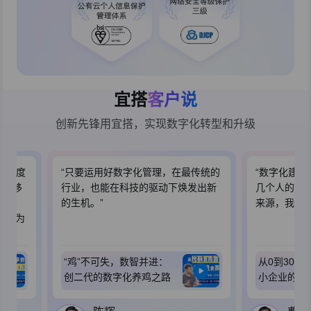
宜搭
客户说
创新先锋用宜搭，实现数字化转型和升级
活跃度
“只要运用好数字化管理，在最传统的
“数字化建设
好的移
行业，也能在科技的驱动下焕发出新
几个人的小
9万
的生机。”
来源，我认
经成为
“鸡”不可失，数智并进：
从0到300
创二代的数字化养鸡之路
小企业的数